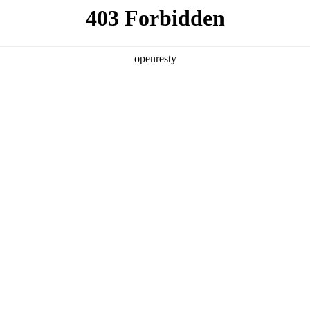
产品及服务
行业解决方案
合作伙伴
投资者关系
学新版本亮点一图速览
2025 / 09 / 26